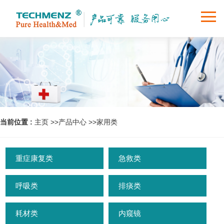
首页
关于我们
产品中心
新闻动态
当前位置 :
主页
>>
产品中心
>>
家用类
服务支持
重症康复类
急救类
诚招代理
呼吸类
排痰类
联系我们
耗材类
内窥镜